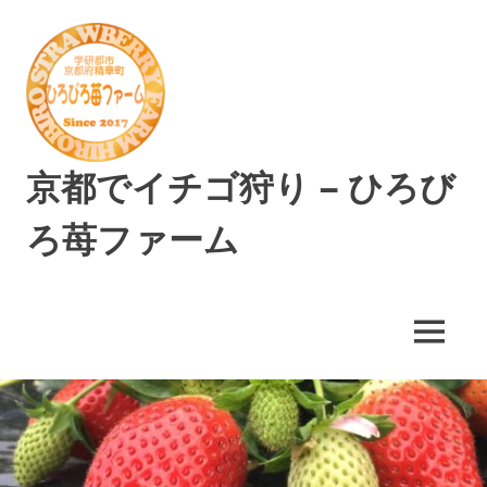
コ
ン
テ
ン
ツ
へ
ス
京都でイチゴ狩り – ひろび
キ
ッ
ろ苺ファーム
プ
精
華
町
MENU
で
美
味
し
い
イ
チ