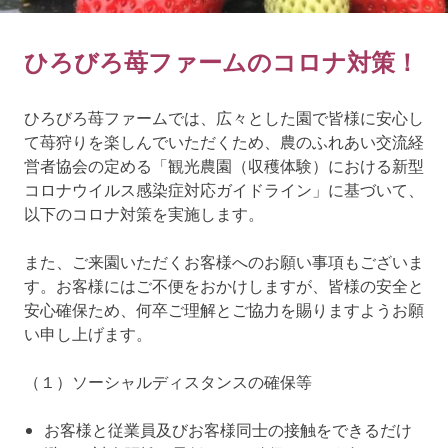
ゴ
摘
み
ひろびろ苺ファームのコロナ対策！
体
験
ひろびろ苺ファームでは、広々とした園で皆様に安心し
て苺狩りを楽しんでいただくため、農のふれあい交流経
営者協会の定める「観光農園（収穫体験）における新型
コロナウイルス感染症対応ガイドライン」に基づいて、
以下のコロナ対策を実施します。
また、ご来園いただくお客様へのお願い事項もございま
す。お客様にはご不便をおかけしますが、皆様の安全と
安心確保ため、何卒ご理解とご協力を賜りますようお願
い申し上げます。
（１）ソーシャルディスタンスの確保等
お客様と従業員及びお客様同士の接触をできるだけ