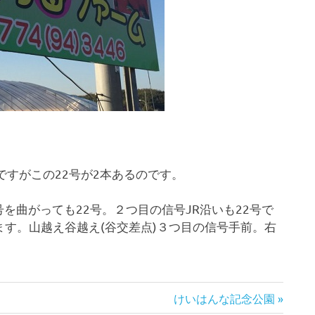
ですがこの22号が2本あるのです。
を曲がっても22号。２つ目の信号JR沿いも22号で
す。山越え谷越え(谷交差点)３つ目の信号手前。右
次
けいはんな記念公園
の