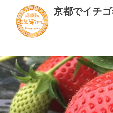
コ
京都でイチゴ
ン
テ
ン
ツ
へ
ス
精
華
キ
町
ッ
で
プ
美
味
し
い
イ
チ
ゴ
摘
み
体