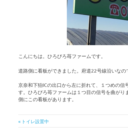
こんにちは。ひろびろ苺ファームです。
道路側に看板ができました。府道22号線沿いなの
京奈和下狛ICの出口から左に折れて、１つめの信号
す。ひろびろ苺ファームは１つ目の信号を曲がりま
側にこの看板があります。
イ
前
投
トイレ設置中
チ
の