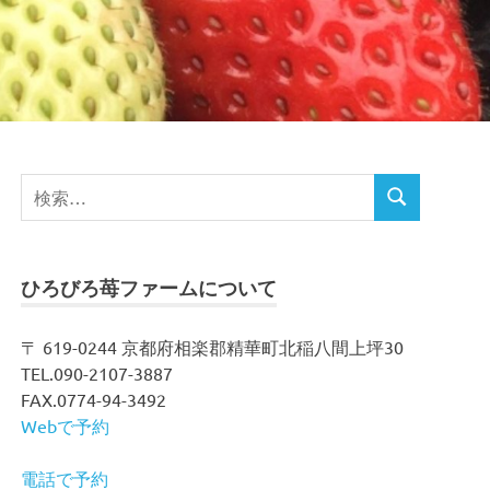
検
検
索
索
対
象:
ひろびろ苺ファームについて
〒 619-0244 京都府相楽郡精華町北稲八間上坪30
TEL.090-2107-3887
FAX.0774-94-3492
Webで予約
電話で予約