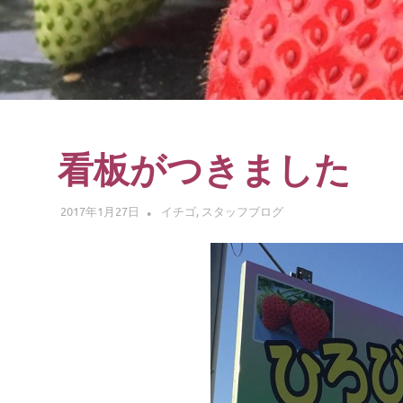
験
看板がつきました
2017年1月27日
ADMIN
イチゴ
,
スタッフブログ