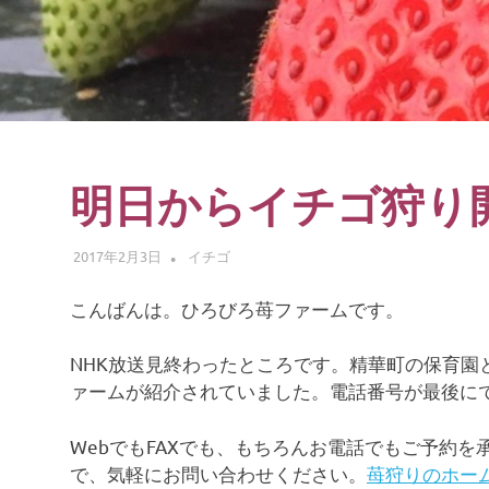
験
明日からイチゴ狩り
2017年2月3日
ADMIN
イチゴ
こんばんは。ひろびろ苺ファームです。
NHK放送見終わったところです。精華町の保育園
ァームが紹介されていました。電話番号が最後に
WebでもFAXでも、もちろんお電話でもご予約を
で、気軽にお問い合わせください。
苺狩りのホー