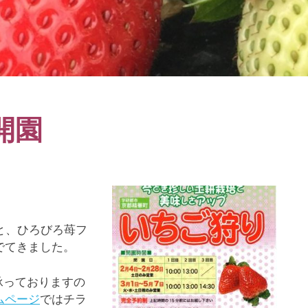
開園
と、ひろびろ苺フ
でてきました。
承っておりますの
ムページ
ではチラ