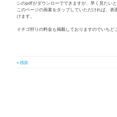
シのpdfがダウンローでできますが、早く見たい
このページの画素をタップしていただければ、表
けます。
イチゴ狩りの料金も掲載しておりますのでいちど
前
投
感謝
の
稿
記
事:
ナ
ビ
ゲ