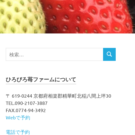
検
検
索
索
対
象:
ひろびろ苺ファームについて
〒 619-0244 京都府相楽郡精華町北稲八間上坪30
TEL.090-2107-3887
FAX.0774-94-3492
Webで予約
電話で予約