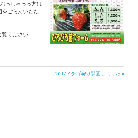
とおっしゃっる方は
面をごらんいただ
ご覧ください。
次
2017イチゴ狩り開園しました
の
記
事: