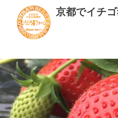
コ
京都でイチゴ
ン
テ
ン
ツ
へ
ス
精
華
キ
町
ッ
で
プ
美
味
し
い
イ
チ
ゴ
摘
み
体