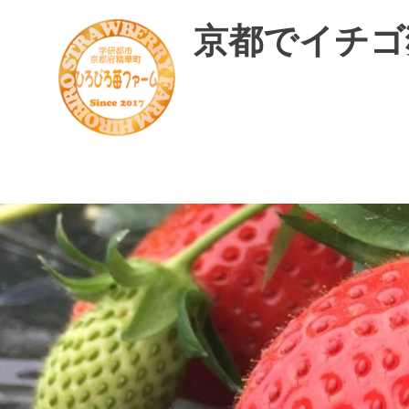
コ
京都でイチゴ
ン
テ
ン
ツ
へ
ス
精
華
キ
町
ッ
で
プ
美
味
し
い
イ
チ
ゴ
摘
み
体