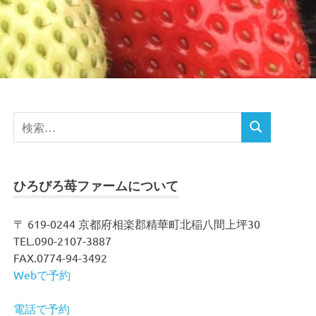
検
検
索
索
対
象:
ひろびろ苺ファームについて
〒 619-0244 京都府相楽郡精華町北稲八間上坪30
TEL.090-2107-3887
FAX.0774-94-3492
Webで予約
電話で予約