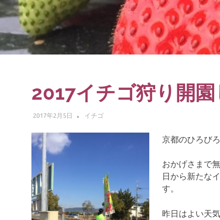
験
2017イチゴ狩り開
2017年2月5日
ADMIN
イチゴ
京都のひろび
おかげさまで無
日から新たな
す。
昨日はよい天