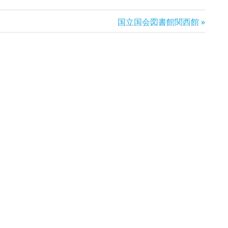
次
国立国会図書館関西館
の
記
事: