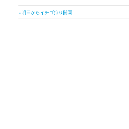
イ
前
投
明日からイチゴ狩り開園
チ
の
ゴ
稿
記
狩
事:
り
ナ
精
ビ
華
町
ゲ
ー
シ
ョ
ン