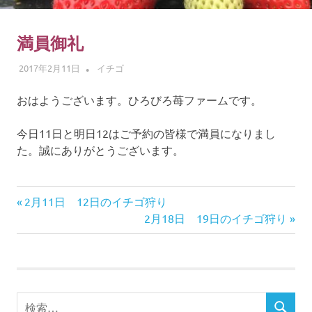
ゴ
摘
み
満員御礼
体
2017年2月11日
ADMIN
イチゴ
験
おはようございます。ひろびろ苺ファームです。
今日11日と明日12はご予約の皆様で満員になりまし
た。誠にありがとうございます。
前
投
2月11日 12日のイチゴ狩り
の
次
2月18日 19日のイチゴ狩り
稿
記
の
事:
記
ナ
事:
ビ
検