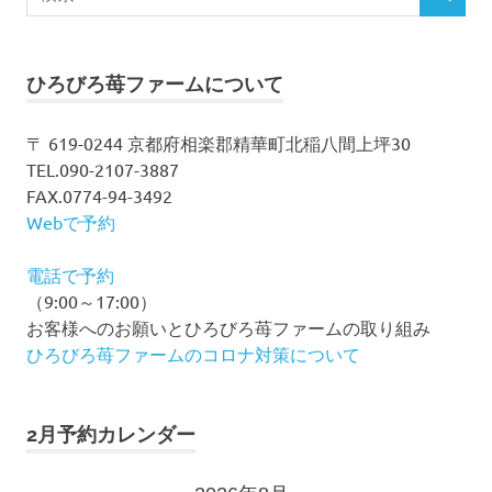
検
索
ゲ
索
対
ー
象:
ひろびろ苺ファームについて
シ
〒 619-0244 京都府相楽郡精華町北稲八間上坪30
ョ
TEL.090-2107-3887
ン
FAX.0774-94-3492
Webで予約
電話で予約
（9:00～17:00）
お客様へのお願いとひろびろ苺ファームの取り組み
ひろびろ苺ファームのコロナ対策について
2月予約カレンダー