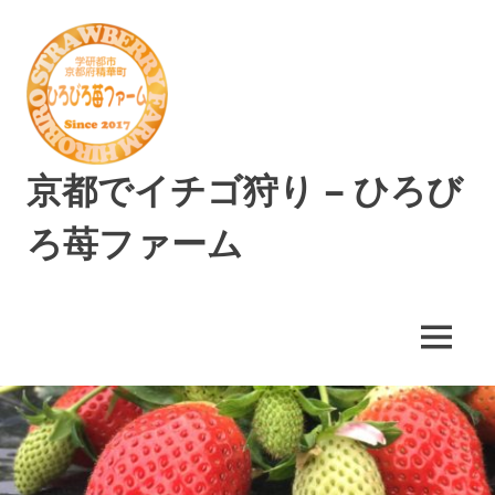
コ
ン
テ
ン
ツ
へ
ス
京都でイチゴ狩り – ひろび
キ
ッ
ろ苺ファーム
プ
精
華
町
MENU
で
美
味
し
い
イ
チ