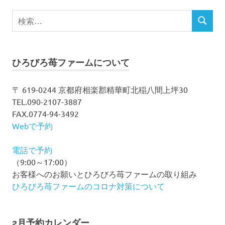
ナ
検
ビ
検
索
索
対
ゲ
象:
ー
ひろびろ苺ファームについて
シ
〒 619-0244 京都府相楽郡精華町北稲八間上坪30
TEL.090-2107-3887
ョ
FAX.0774-94-3492
ン
Webで予約
電話で予約
（9:00～17:00）
お客様へのお願いとひろびろ苺ファームの取り組み
ひろびろ苺ファームのコロナ対策について
2月予約カレンダー