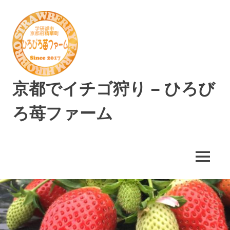
コ
ン
テ
ン
ツ
へ
ス
京都でイチゴ狩り – ひろび
キ
ッ
ろ苺ファーム
プ
精
華
町
MENU
で
美
味
し
い
イ
チ