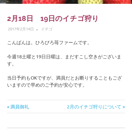
ゴ
摘
み
2月18日 19日のイチゴ狩り
体
2017年2月14日
ひろびろ苺ファーム
イチゴ
験
こんばんは。ひろびろ苺ファームです。
今週18土曜と19日日曜は、まだすこし空きがございま
す。
当日予約もOKですが、満員だとお断りすることもござ
いますので早めのご予約が安心です。
前
次
投
満員御礼
2月のイチゴ狩りについて
の
の
稿
記
記
事:
事: