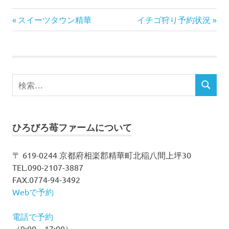
前
次
投
スイーツタウン精華
イチゴ狩り予約状況
の
の
稿
記
記
事:
事:
ナ
検
ビ
検
索
索
対
ゲ
象:
ー
ひろびろ苺ファームについて
シ
〒 619-0244 京都府相楽郡精華町北稲八間上坪30
TEL.090-2107-3887
ョ
FAX.0774-94-3492
ン
Webで予約
電話で予約
（9:00～17:00）