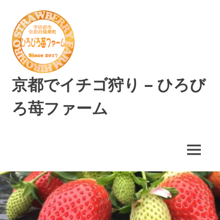
コ
ン
テ
ン
ツ
へ
ス
京都でイチゴ狩り – ひろび
キ
ッ
ろ苺ファーム
プ
精
華
町
MENU
で
美
味
し
い
イ
チ