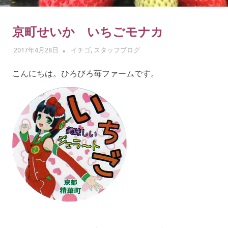
ゴ
摘
み
京町せいか いちごモナカ
体
2017年4月28日
ADMIN
イチゴ
,
スタッフブログ
験
こんにちは。ひろびろ苺ファームです。