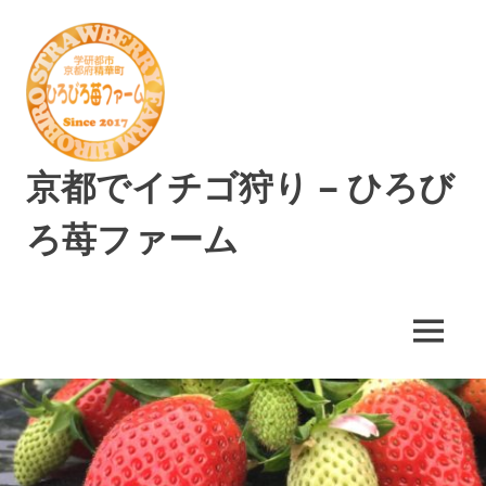
コ
ン
テ
ン
ツ
へ
ス
京都でイチゴ狩り – ひろび
キ
ッ
ろ苺ファーム
プ
精
華
町
MENU
で
美
味
し
い
イ
チ