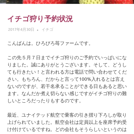
ゴ
摘
み
イチゴ狩り予約状況
体
2017年4月30日
ADMIN
イチゴ
験
こんばんは。ひろびろ苺ファームです。
この先５月７日までイチゴ狩りのご予約でいっぱいにな
りました。誠にありがとうございます。そして、どうし
ても行きたい！と言われる方は電話で問い合わせてくだ
さい。もちろん、だからと言って100%入れるとは言え
ないのですが、若干名承ることができる日もあると思い
ます。なんだか煮え切らない感じですがイチゴ狩りの難
しいところだったりもするのです。
最近、ユナイテッド航空で乗客の引き摺り下ろしが取り
上げられていました。航空会社は定員以上を座席予約受
け付けているですね。どの会社もそうらしいというのは