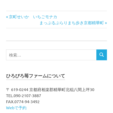
前
投
京町せいか いちごモナカ
の
次
まっぷるぶらりまち歩き京都精華町
稿
記
の
事:
記
ナ
事:
ビ
検
検
索
ゲ
索
対
ー
象:
ひろびろ苺ファームについて
シ
〒 619-0244 京都府相楽郡精華町北稲八間上坪30
ョ
TEL.090-2107-3887
ン
FAX.0774-94-3492
Webで予約