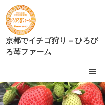
コ
ン
テ
ン
ツ
へ
ス
京都でイチゴ狩り – ひろび
キ
ッ
ろ苺ファーム
プ
精
華
町
MENU
で
美
味
し
い
イ
チ