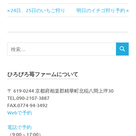
前
次
投
24日、25日のいちご狩り
明日のイチゴ狩り予約
の
の
稿
記
記
事:
事:
ナ
検
ビ
検
索
索
対
ゲ
象:
ー
ひろびろ苺ファームについて
シ
〒 619-0244 京都府相楽郡精華町北稲八間上坪30
TEL.090-2107-3887
ョ
FAX.0774-94-3492
ン
Webで予約
電話で予約
（9:00～17:00）