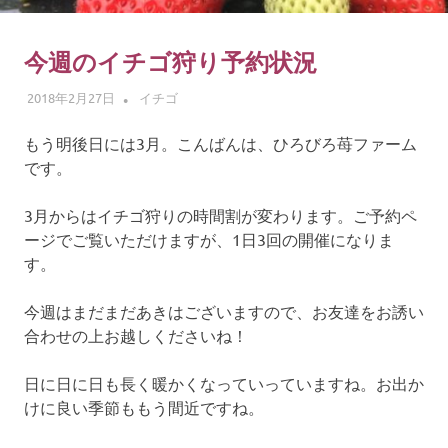
ゴ
摘
み
今週のイチゴ狩り予約状況
体
2018年2月27日
ADMIN
イチゴ
験
もう明後日には3月。こんばんは、ひろびろ苺ファーム
です。
3月からはイチゴ狩りの時間割が変わります。ご予約ペ
ージでご覧いただけますが、1日3回の開催になりま
す。
今週はまだまだあきはございますので、お友達をお誘い
合わせの上お越しくださいね！
日に日に日も長く暖かくなっていっていますね。お出か
けに良い季節ももう間近ですね。