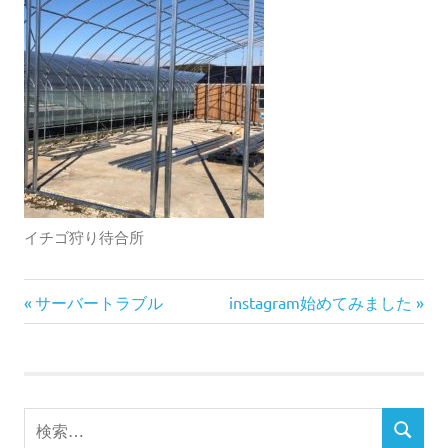
イチゴ狩り待合所
イ
前
次
投
サーバートラブル
instagram始めてみました
チ
の
の
ゴ
稿
記
記
狩
事:
事:
り
ナ
検
ビ
検
索