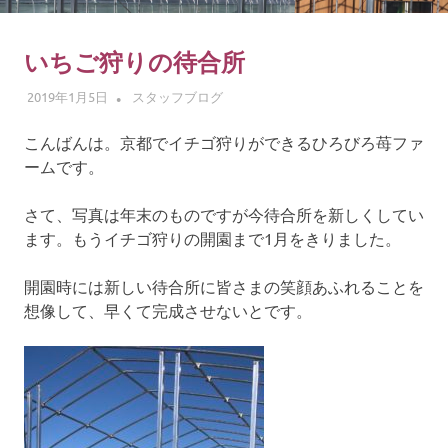
ゴ
摘
み
いちご狩りの待合所
体
2019年1月5日
ADMIN
スタッフブログ
験
こんばんは。京都でイチゴ狩りができるひろびろ苺ファ
ームです。
さて、写真は年末のものですが今待合所を新しくしてい
ます。もうイチゴ狩りの開園まで1月をきりました。
開園時には新しい待合所に皆さまの笑顔あふれることを
想像して、早くて完成させないとです。