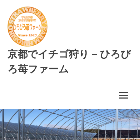
コ
ン
テ
ン
ツ
へ
ス
京都でイチゴ狩り – ひろび
キ
ッ
ろ苺ファーム
プ
精
華
町
MENU
で
美
味
し
い
イ
チ