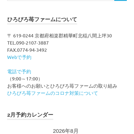
索
対
ゲ
象:
ー
ひろびろ苺ファームについて
シ
〒 619-0244 京都府相楽郡精華町北稲八間上坪30
TEL.090-2107-3887
ョ
FAX.0774-94-3492
ン
Webで予約
電話で予約
（9:00～17:00）
お客様へのお願いとひろびろ苺ファームの取り組み
ひろびろ苺ファームのコロナ対策について
2月予約カレンダー
2026年8月