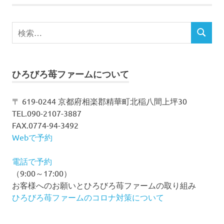
ナ
事:
ビ
検
検
索
ゲ
索
対
ー
象:
ひろびろ苺ファームについて
シ
〒 619-0244 京都府相楽郡精華町北稲八間上坪30
ョ
TEL.090-2107-3887
ン
FAX.0774-94-3492
Webで予約
電話で予約
（9:00～17:00）
お客様へのお願いとひろびろ苺ファームの取り組み
ひろびろ苺ファームのコロナ対策について