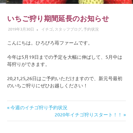
ゴ
摘
み
いちご狩り期間延長のお知らせ
体
2019年3月30日
ADMIN
イチゴ
,
スタッフブログ
,
予約状況
験
こんにちは。ひろびろ苺ファームです。
今年は5月19日までの予定を大幅に伸ばして、5月中は
苺狩りができます。
20,21,25,26日はご予約いただけますので、新元号最初
のいちご狩りにぜひお越しください！
前
投
今週のイチゴ狩り予約状況
の
次
2020年イチゴ狩りスタート！！
稿
記
の
事:
記