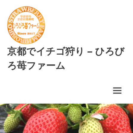
コ
ン
テ
ン
ツ
へ
ス
京都でイチゴ狩り – ひろび
キ
ッ
ろ苺ファーム
プ
精
華
町
MENU
で
美
味
し
い
イ
チ