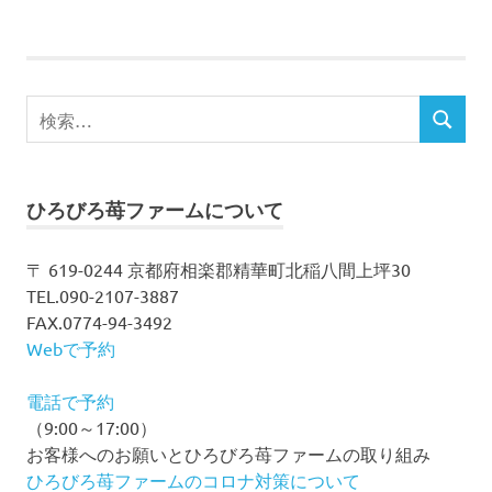
の
稿
記
事
の
検
ペ
検
索
索
ー
対
象:
ジ
ひろびろ苺ファームについて
送
〒 619-0244 京都府相楽郡精華町北稲八間上坪30
TEL.090-2107-3887
り
FAX.0774-94-3492
Webで予約
電話で予約
（9:00～17:00）
お客様へのお願いとひろびろ苺ファームの取り組み
ひろびろ苺ファームのコロナ対策について