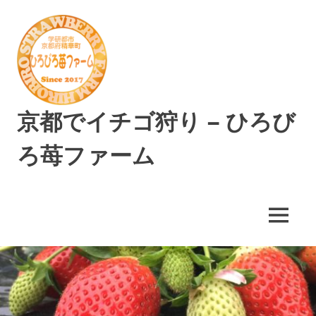
コ
ン
テ
ン
ツ
へ
ス
京都でイチゴ狩り – ひろび
キ
ッ
ろ苺ファーム
プ
精
華
町
MENU
で
美
味
し
い
イ
チ