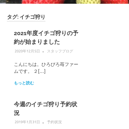
ゴ
摘
み
タグ:
イチゴ狩り
体
験
2021年度イチゴ狩りの予
約が始まりました
2020年12月5日
ADMIN
スタッフブログ
こんにちは。ひろびろ苺ファー
ムです。 ２[…]
もっと読む
今週のイチゴ狩り予約状
況
2019年1月31日
ADMIN
予約状況