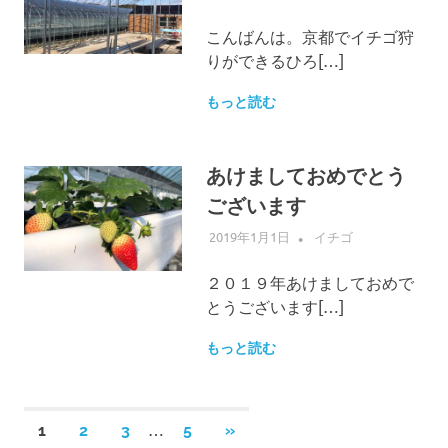
こんばんは。京都でイチゴ狩
りができるひろ[…]
もっと読む
あけましておめでとう
ございます
2019年1月1日
ADMIN
イチゴ
２０１９年あけましておめで
とうございます[…]
もっと読む
投
…
次
1
2
3
5
»