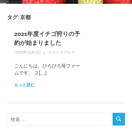
ゴ
摘
み
タグ:
京都
体
験
2021年度イチゴ狩りの予
約が始まりました
2020年12月5日
ADMIN
スタッフブログ
こんにちは。ひろびろ苺ファー
ムです。 ２[…]
もっと読む
検
検
索
索
対