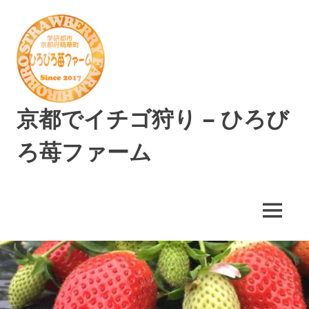
コ
ン
テ
ン
ツ
へ
ス
京都でイチゴ狩り – ひろび
キ
ッ
ろ苺ファーム
プ
精
華
町
MENU
で
美
味
し
い
イ
チ