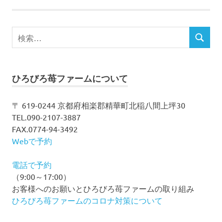
事
の
検
ペ
検
索
索
ー
対
象:
ジ
ひろびろ苺ファームについて
送
〒 619-0244 京都府相楽郡精華町北稲八間上坪30
TEL.090-2107-3887
り
FAX.0774-94-3492
Webで予約
電話で予約
（9:00～17:00）
お客様へのお願いとひろびろ苺ファームの取り組み
ひろびろ苺ファームのコロナ対策について