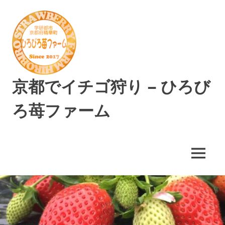
コ
ン
テ
ン
ツ
へ
ス
京都でイチゴ狩り – ひろび
キ
ッ
ろ苺ファーム
プ
精
華
町
MENU
で
美
味
し
い
イ
チ