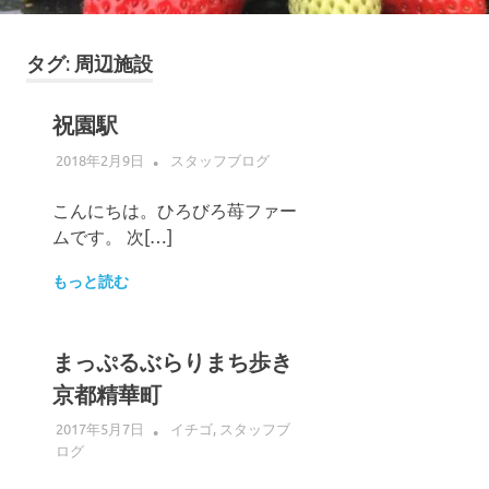
ゴ
摘
み
タグ:
周辺施設
体
験
祝園駅
2018年2月9日
ADMIN
スタッフブログ
こんにちは。ひろびろ苺ファー
ムです。 次[…]
もっと読む
まっぷるぶらりまち歩き
京都精華町
2017年5月7日
ADMIN
イチゴ
,
スタッフブ
ログ