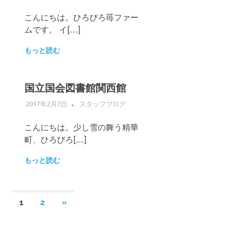
こんにちは。ひろびろ苺ファー
ムです。 イ[…]
もっと読む
国立国会図書館関西館
2017年2月7日
ADMIN
スタッフブログ
こんにちは。少し雪の舞う精華
町、ひろびろ[…]
もっと読む
投
次
1
2
»
の
稿
記