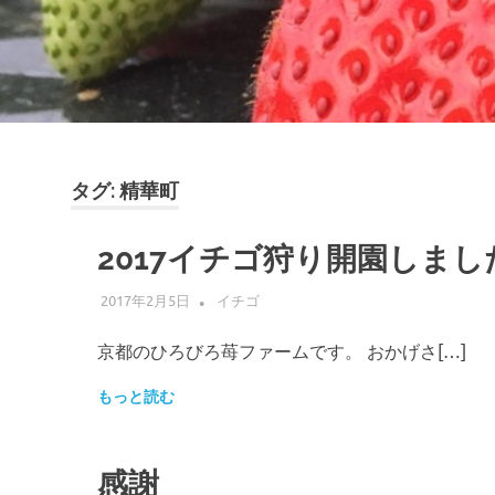
験
タグ:
精華町
2017イチゴ狩り開園しまし
2017年2月5日
ADMIN
イチゴ
京都のひろびろ苺ファームです。 おかげさ[…]
もっと読む
感謝