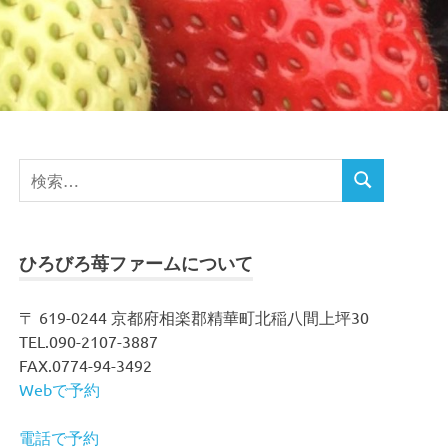
検
検
索
索
対
象:
ひろびろ苺ファームについて
〒 619-0244 京都府相楽郡精華町北稲八間上坪30
TEL.090-2107-3887
FAX.0774-94-3492
Webで予約
電話で予約