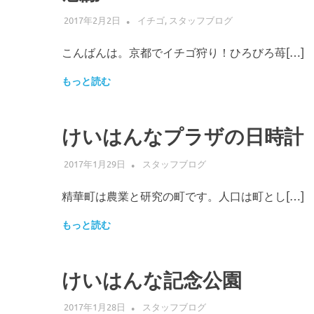
2017年2月2日
ADMIN
イチゴ
,
スタッフブログ
こんばんは。京都でイチゴ狩り！ひろびろ苺[…]
もっと読む
けいはんなプラザの日時計
2017年1月29日
ADMIN
スタッフブログ
精華町は農業と研究の町です。人口は町とし[…]
もっと読む
けいはんな記念公園
2017年1月28日
ADMIN
スタッフブログ