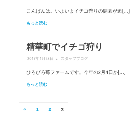
こんばんは。いよいよイチゴ狩りの開園が迫[…]
もっと読む
精華町でイチゴ狩り
2017年1月23日
ADMIN
スタッフブログ
ひろびろ苺ファームです。今年の2月4日か[…]
もっと読む
投
前
«
1
2
3
の
稿
記
事