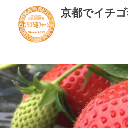
コ
京都でイチゴ
ン
テ
ン
ツ
へ
ス
精
華
キ
町
ッ
で
プ
美
味
し
い
イ
チ
ゴ
摘
み
体