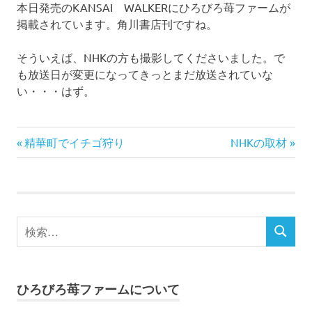
本日発売のKANSAI WALKERにひろびろ苺ファームが
掲載されています。角川書店刊ですね。
そういえば、NHKの方も撮影してくださいました。で
も放送日が変更になってきっとまだ放送されていな
い・・・はず。
イ
前
次
投
精華町でイチゴ狩り
NHKの取材
チ
の
の
ゴ
稿
記
記
狩
事:
事:
り
ナ
検
ビ
検
索
索
対
ゲ
象:
ー
ひろびろ苺ファームについて