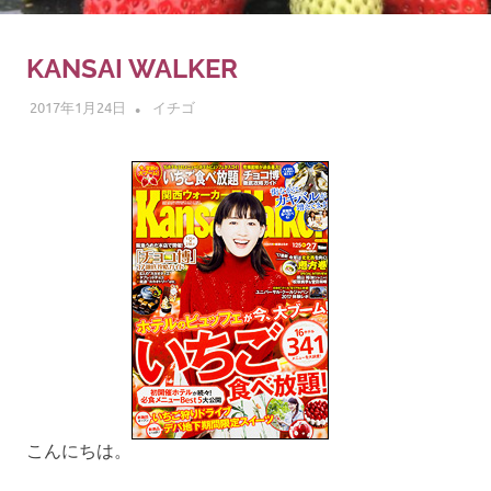
ゴ
摘
み
KANSAI WALKER
体
2017年1月24日
ADMIN
イチゴ
験
こんにちは。