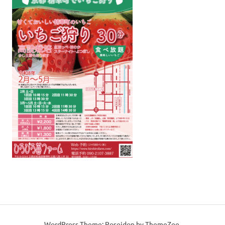
WordPress Theme: Poseidon by ThemeZee.