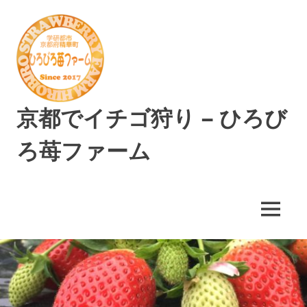
コ
ン
テ
ン
ツ
へ
ス
京都でイチゴ狩り – ひろび
キ
ッ
ろ苺ファーム
プ
精
華
町
MENU
で
美
味
し
い
イ
チ